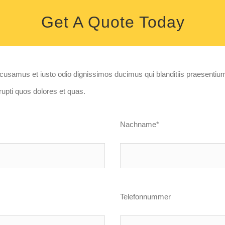
Get A Quote Today
ccusamus et iusto odio dignissimos ducimus qui blanditiis praesentiu
rrupti quos dolores et quas.
Nachname*
Telefonnummer