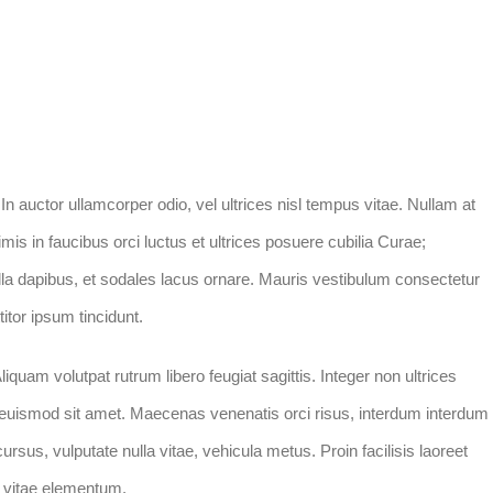
In auctor ullamcorper odio, vel ultrices nisl tempus vitae. Nullam at
rimis in faucibus orci luctus et ultrices posuere cubilia Curae;
nulla dapibus, et sodales lacus ornare. Mauris vestibulum consectetur
itor ipsum tincidunt.
quam volutpat rutrum libero feugiat sagittis. Integer non ultrices
euismod sit amet. Maecenas venenatis orci risus, interdum interdum
cursus, vulputate nulla vitae, vehicula metus. Proin facilisis laoreet
si vitae elementum.