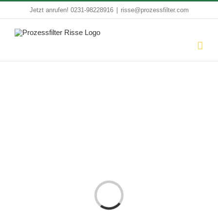
Zum
Jetzt anrufen!
0231-98228916
|
risse@prozessfilter.com
Inhalt
springen
Laden...